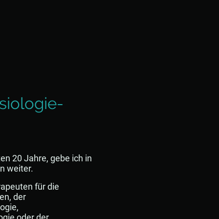
iologie-
en 20 Jahre, gebe ich in
n weiter.
apeuten für die
en, der
logie,
ogie oder der