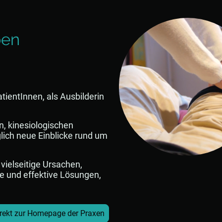
s
ben
tientInnen, als Ausbilderin
n, kinesiologischen
lich neue Einblicke rund um
ielseitige Ursachen,
und effektive Lösungen,
rekt zur Homepage der Praxen